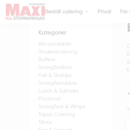
Hem
-
Eventcatering
Beställ catering
Privat
För 
Kategorier
Alla produkter
O
Studentcatering
I
Bufféer
s
Smörgåstårtor
k
Fisk & Skaldjur
Smörgåsstubbar
Lunch & Sallader
Plockmat
I
Smörgåsar & Wraps
V
k
Tapas Catering
l
Tårtor
g