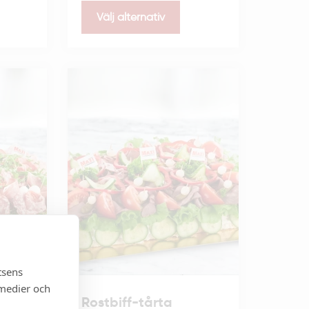
Välj alternativ
tsens
 medier och
Rostbiff-tårta