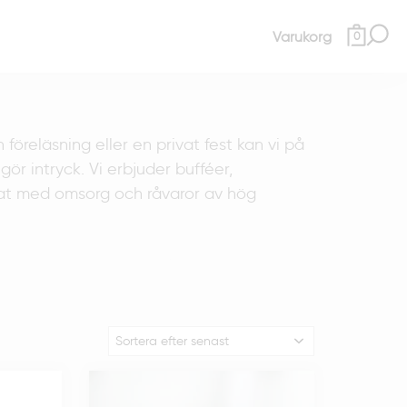
Varukorg
0
föreläsning eller en privat fest kan vi på
r intryck. Vi erbjuder bufféer,
agat med omsorg och råvaror av hög
r av event
bla och formar maten efter era behov. Vi
ckmat för mingel, smörgåstårtor för
re sig ni är ett litet sällskap eller många
rt arrangemang. Med oss får ni en partner