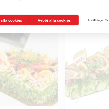
235
kr
/person
Från
756
kr
/st
Välj alternativ
Välj alternativ
 alla cookies
Avböj alla cookies
Inställningar för