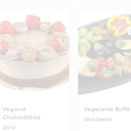
Vegansk
Vegetarisk Buffé
Chokladtårta
216
kr
/person
207
kr