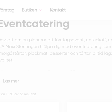
företag
Butiken
Kontakt
Eventcatering
avsett om du planerar ett företagsevent, en kickoff, en 
CA Maxi Stenhagen hjälpa dig med eventcatering som gö
mörgåstårtor, plockmat, desserter och tårtor, alltid l
valitet.
Catering för alla type
Läs mer
nget event är det andra likt och just därför är vi flexi
Sortera
isar 1–30 av 36 resultat
an leverera färdiga bufféer som enkelt ställs fram, plo
efter
unchmöten eller festliga desserter för stora firanden. Va
senaste
äster ser vi till att maten blir en uppskattad del av e