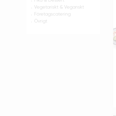
Fika & Dessert
s
Vegetariskt & Veganskt
Företagscatering
Övrigt
V
R
v
B
S