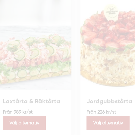
Laxtårta & Räktårta
Jordgubbstårta
Från
989
kr
/st
Från
226
kr
/st
Välj alternativ
Välj alternativ