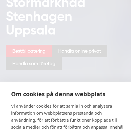
Stormarknad
Stenhagen
Uppsala
Beställ catering
Handla online privat
Handla som företag
Välkommen till Uppsalas
Om cookies på denna webbplats
största Stormarknad
Vi använder cookies för att samla in och analysera
information om webbplatsens prestanda och
användning, för att förbättra funktioner kopplade till
Hos oss kan du fixa alla vardagsbestyr och handla det du
sociala medier och för att förbättra och anpassa innehåll
behöver på ett och samma ställe och vi är angelägna om