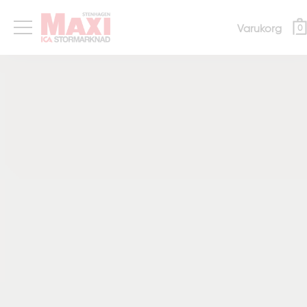
Varukorg
0