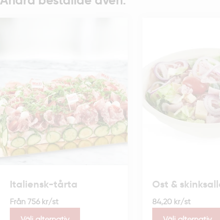
Andra beställde även:
Italiensk-tårta
Ost & skinksal
Från
756
kr
/st
84,20
kr
/st
Välj alternativ
Välj alternativ