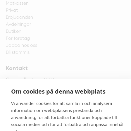
Matkassen
Privat
Erbjudanden
Avdelningar
Butiken
För företag
Jobba hos oss
Bli stammis
Kontakt
Öppet alla dagar 8-22
Fyrisparksvägen 1 , 752 67 Uppsala
Om cookies på denna webbplats
018-67 75 00
Maila butiken
Vi använder cookies för att samla in och analysera
information om webbplatsens prestanda och
användning, för att förbättra funktioner kopplade till
sociala medier och för att förbättra och anpassa innehåll