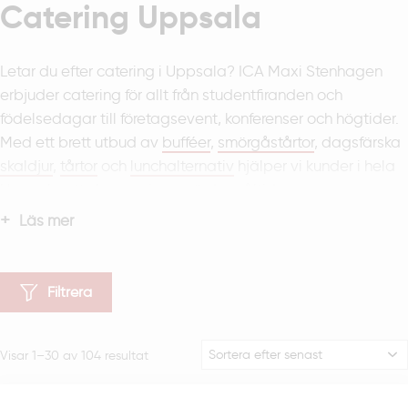
Catering Uppsala
Letar du efter catering i Uppsala? ICA Maxi Stenhagen
erbjuder catering för allt från studentfiranden och
födelsedagar till företagsevent, konferenser och högtider.
Med ett brett utbud av
bufféer
,
smörgåstårtor
, dagsfärska
skaldjur
,
tårtor
och
lunchalternativ
hjälper vi kunder i hela
Uppsala att skapa minnesvärda måltider.
Läs mer
Beställ enkelt via vår hemsida, så tar vi hand om maten.
Har du frågor? Maila oss på
catering.uppsala@maxi.ica.se eller på
Filtrera
bageri.uppsala@maxi.ica.se
Sortera
Visar 1–30 av 104 resultat
efter
senaste