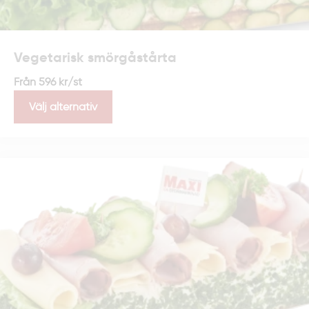
Vegetarisk smörgåstårta
Från
596
kr
/st
Välj alternativ