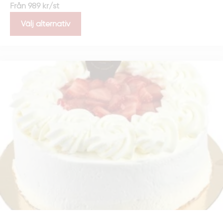
Från
989
kr
/st
service. Om det är bråttom,
kontakta oss
– vi
försöker alltid hitta en lösning!
Välj alternativ
Vad kostar catering per person?
Priset beror på dina val. Enklare rätter börjar från
99 kr per person, medan våra lyxigare bufféer kan
kosta upp till 299 kr per person. Hör av dig så
hjälper vi dig att hitta en meny som passar både
smak och budget!
Erbjudanden och rabatter
För återkommande kunder har vi särskilda rabatter
och erbjudanden. Håll utkik efter våra
säsongsbundna kampanjer för extra bra priser och
missa inte vårt
reklamblad
.
Kontakta oss
Har du frågor om prissättning, meny eller