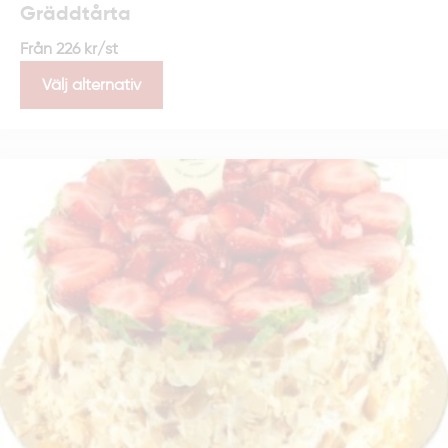
Gräddtårta
erbjudanden? Vi finns här för att hjälpa dig!
Från
226
kr
/st
018-67 75 00
Telefon:
Välj alternativ
Maila oss här
E-post:
Öppettider:
Alla dagar 8-22
Vad ingår i cateringen?
Hos oss ingår alltid maten, noggrant förberedd och
färdig att servera. Behöver du serveringsidéer eller
hjälp med uppläggning? Prata med oss – vi ser till
att du har allt du behöver.
Kan ni hantera specialkost?
Ja, vi erbjuder alternativ som glutenfria tårtbottnar,
laktosfria mejeriprodukter,
vegetariskt
och
veganskt
. Har du några allergier eller saknar du
något alternativ? Hör med oss så ser vi hur vi har