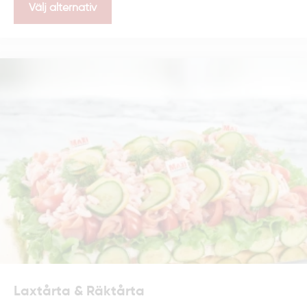
Välj alternativ
Exempel på lunchmeny:
Kycklingsallad med krispiga grönsaker och dressing
Wraps med kyckling, hummus eller vegetariska fyllningar
Chokladbollar och morotskaka
Frågor om vår catering
i Uppsala
Hur långt innan behöver jag
beställa?
Vi rekommenderar att du beställer minst en vecka i
Laxtårta & Räktårta
förväg för att vi ska kunna ge dig bästa möjliga