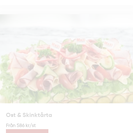
som fika. Välj bland klassiska och moderna
smaker som passar alla tillfällen.
Exempel:
Prinsesstårta med fluffig grädde
Chokladmoussetårta med mörk choklad och bär
Mix av småkakor och brownies
Lunchcatering
Vi erbjuder även
lunchcatering
i Uppsala med
sallader, wraps och andra lunchalternativ som
passar möten, konferenser och mindre
Ost & Skinktårta
sammankomster. Tillagade med samma omsorg
Från
586
kr
/st
som våra festmåltider.