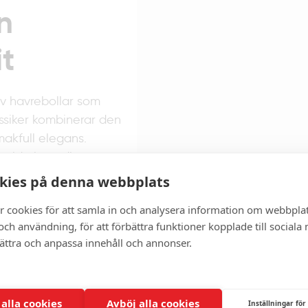
n
t
av havrebollar som
ssiker kombinerar den
akfull elegans.
valda ingredienser,
 smakupplevelse som
kies på denna webbplats
r cookies för att samla in och analysera information om webbpla
re och naturliga
ch användning, för att förbättra funktioner kopplade till sociala
bättra och anpassa innehåll och annonser.
sötsug eller som en
 av njutning. Med
 är de ett utmärkt val
smakbit av
 alla cookies
Avböj alla cookies
Inställningar för