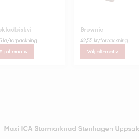
kladbiskvi
Brownie
55
kr
/förpackning
42,55
kr
/förpackning
älj alternativ
Välj alternativ
Maxi ICA Stormarknad Stenhagen Uppsal