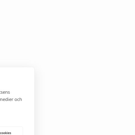
tsens
 medier och
 cookies