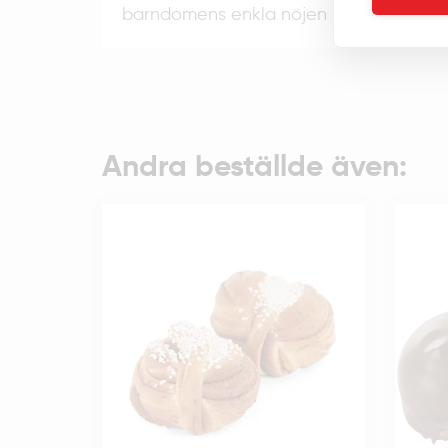
barndomens enkla nöjen med våra läckr
Andra beställde även: