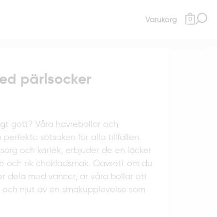
Varukorg
0
ed pärlsocker
gt gott? Våra havrebollar och
perfekta sötsaken för alla tillfällen.
rg och kärlek, erbjuder de en läcker
e och rik chokladsmak. Oavsett om du
ller dela med vänner, är våra bollar ett
nu och njut av en smakupplevelse som