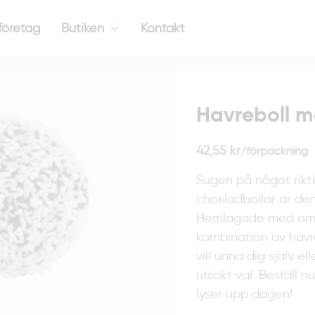
företag
Butiken
Kontakt
Havreboll
med
Havreboll m
pärlsocker
mängd
42,55
kr
/förpackning
Sugen på något rikti
chokladbollar är den 
Hemlagade med omso
kombination av havr
vill unna dig själv e
utsökt val. Beställ 
lyser upp dagen!