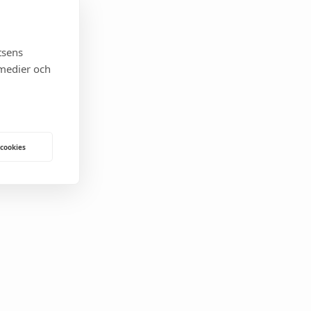
tsens
 medier och
 cookies