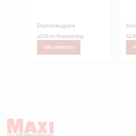
Dammsugare
Kan
42,55
kr
/förpackning
42,
Välj alternativ
V