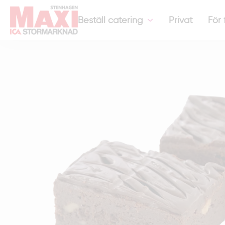
Hem
-
Fika & Dessert
-
Brownie
Beställ catering
Privat
För 