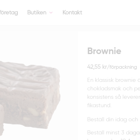
företag
Butiken
Kontakt
Brownie
mängd
Brownie
42,55
kr
/förpackning
En klassisk brownie 
chokladsmak och pe
konsistens så levere
fikastund.
Beställ din idag och 
Beställ minst 3 daga