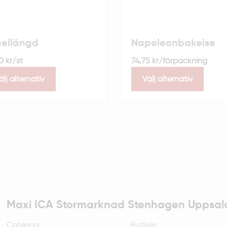
ellängd
Napoleonbakelse
50
kr
/st
74,75
kr
/förpackning
älj alternativ
Välj alternativ
Maxi ICA Stormarknad Stenhagen Uppsal
Catering
Butiken