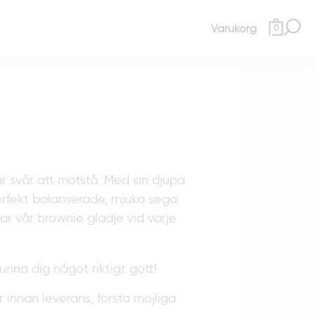
Varukorg
0
är svår att motstå. Med sin djupa
rfekt balanserade, mjuka sega
rar vår brownie glädje vid varje
unna dig något riktigt gott!
r innan leverans, första möjliga