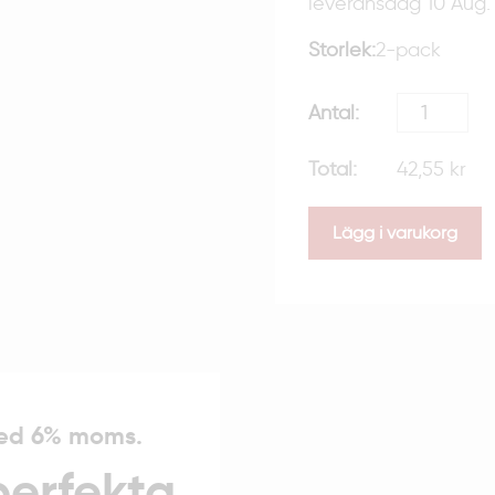
leveransdag 10 Aug.
Storlek:
2-pack
42,55 kr
Lägg i varukorg
med 6% moms.
perfekta