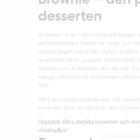
desserten
Brownien är en tidlös chokladklassiker s
perfekta balans mellan rik smak och här
Ursprungligen från USA i slutet av 1800
utvecklats till en populär favorit båd
Oavsett om du föredrar den lite mer fu
kakiga varianten så är brownien alltid 
fikat.
Med sina enkla ingredienser och oemot
brownien blivit en självklar del av både
Upptäck våra utsökta brownies och unn
chokladlyx!