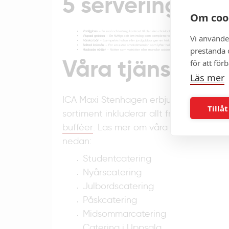
5 serveringstips
Om coo
Vaniljglass
– En sval och krämig kontrast till den rika chokladen.
Vi använde
Vispad grädde
– Ett fluffigt och lätt inslag som kompletterar brownien perfekt.
Färska bär
– Exempelvis hallon eller jordgubbar ger en frisk syra som balanserar sötman.
Saltad kolasås
– För en extra smakdimension som lyfter hela desserten.
prestanda o
Hackade nötter
– Nötter som valnötter eller mandlar adderar en fin crunch och fylligare smak.
Våra tjänster
för att för
Läs mer
ICA Maxi Stenhagen erbjuder catering för 
Tillåt
sortiment inkluderar allt från
desserter
t
bufféer
. Läs mer om våra olika typer av
nedan:
Studentcatering
Nyårscatering
Julbordscatering
Påskcatering
Midsommarcatering
Catering i Uppsala