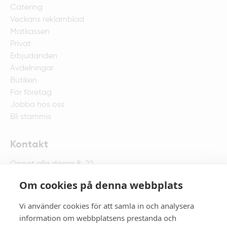
Catering
Veckans reklamblad
Matkassen
Privat
Erbjudanden
Avdelningar
Butiken
För företag
Jobba hos oss
Bli stammis
Kontakt
Öppet alla dagar 8-22
Fyrisparksvägen 1 , 752 67 Uppsala
Om cookies på denna webbplats
018-67 75 00
Maila butiken
Vi använder cookies för att samla in och analysera
information om webbplatsens prestanda och