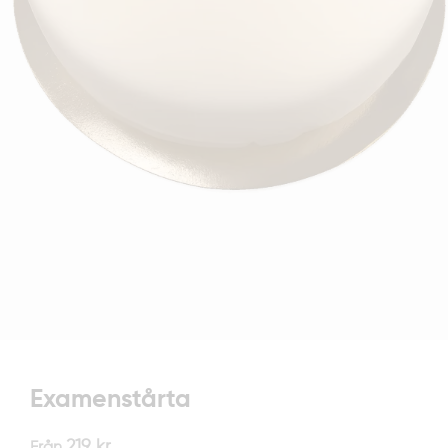
Examenstårta
219
kr
Från