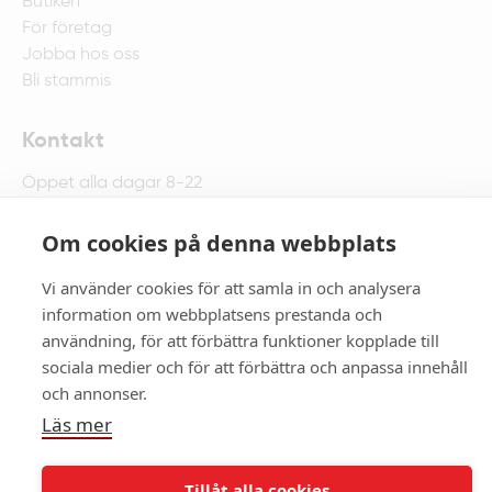
Butiken
För företag
Jobba hos oss
Bli stammis
Kontakt
Öppet alla dagar 8-22
Fyrisparksvägen 1 , 752 67 Uppsala
018-67 75 00
Om cookies på denna webbplats
Maila butiken
Vi använder cookies för att samla in och analysera
information om webbplatsens prestanda och
användning, för att förbättra funktioner kopplade till
sociala medier och för att förbättra och anpassa innehåll
Copyright © 2026. All rights reserved.
och annonser.
Facebook
Instagram
Läs mer
Köpvillkor
Integritets- och cookiepolicy
Tillåt alla cookies