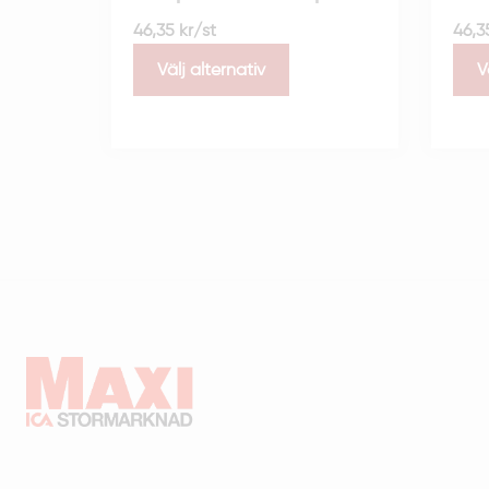
46,35
kr
/st
46,
Välj alternativ
V