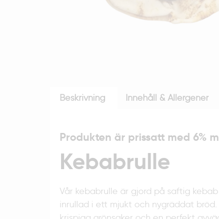
Beskrivning
Innehåll & Allergener
Produkten är prissatt med 6% 
Kebabrulle
Vår kebabrulle är gjord på saftig kebab 
inrullad i ett mjukt och nygräddat bröd.
krispiga grönsaker och en perfekt avvä