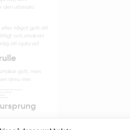
r den ultimata
eller något gott att
itligt och smakrikt
rdig att njuta av!
ulle
d smakar gott, men
lsen ännu mer:
ssa smaken efter ditt tycke.
 till måltiden.
aprigt.
na perfekt.
 ursprung
stern och