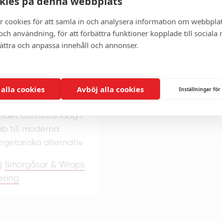
kies på denna webbplats
 varit en del av
r cookies för att samla in och analysera information om webbpla
pulär under 1970- och
ch användning, för att förbättra funktioner kopplade till sociala
bbmatskulturen och
bättra och anpassa innehåll och annonser.
utvecklades som en
bab i bröd, med ett
 alla cookies
Avböj alla cookies
Inställningar för
 fyllningen. Den har
ndet och finns idag i
ab till moderna
egetariska alternativ.
|
Smörgåsar & Wraps
ering