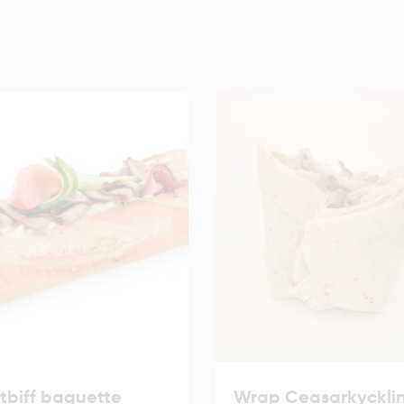
tbiff baguette
Wrap Ceasarkyckli