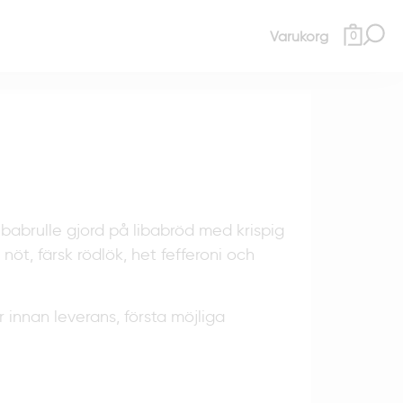
Varukorg
0
abrulle gjord på libabröd med krispig
nöt, färsk rödlök, het fefferoni och
r innan leverans, första möjliga