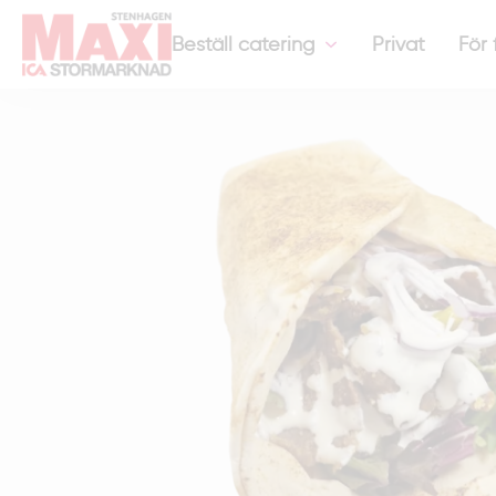
Hem
-
Smörgåsar & Wraps
-
Kebabrulle
Beställ catering
Privat
För 