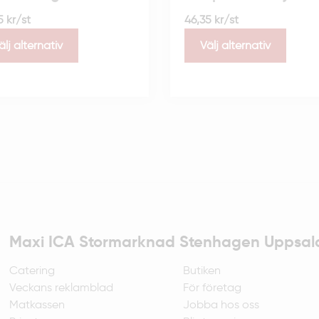
35
kr
/st
46,35
kr
/st
älj alternativ
Välj alternativ
Maxi ICA Stormarknad Stenhagen Uppsal
Catering
Butiken
Veckans reklamblad
För företag
Matkassen
Jobba hos oss