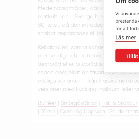
Om coo
Medelhavsområdet, där kebab länge har
Vi använde
matkulturen. I Sverige blev kebaben po
prestanda o
80-talet, då den introducerades i sna
för att för
snabbt anpassades till lokala smaker.
Läs mer
Kebabrullen, som vi känner den idag, 
mer smidig och mättande variant av ke
Tillåt
tunnbröd eller pitabröd som håller ihop
sedan dess blivit en favorit över hela la
otaliga varianter – från klassisk nötkeb
versioner med kyckling, halloumi eller v
Bufféer
|
Smörgåstårtor
|
Fisk & Skaldjur
|
Tårtor
|
Catering Uppsala
|
Studentcat