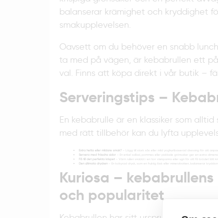
balanserar krämighet och kryddighet fö
smakupplevelsen.
Oavsett om du behöver en snabb lunch 
ta med på vägen, är kebabrullen ett pål
val. Finns att köpa direkt i vår butik – fä
Serveringstips – Kebabr
En kebabrulle är en klassiker som allti
med rätt tillbehör kan du lyfta uppleve
Extra hetta eller mildare smak?
– Lägg till stark sås eller mild yoghurtbaserad dressing för att anpa
Servera med fräscha sidor
– En enkel sallad, pommes eller picklade grönsaker ger en extra dimension
Få till det perfekta krispet
– Värm rullen snabbt i en torr stekpanna eller ugn för att få brödet lätt kn
Den ultimata drycken
– En kolsyrad dryck, som en fruktig läsk eller mineralvatten, balanserar kryddor
Kuriosa – kebabrullens
och popularitet
Kebabrullen har sitt ursprung i Mellanö