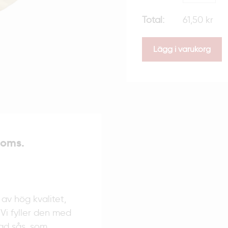
61,50 kr
Lägg i varukorg
moms.
av hög kvalitet,
 Vi fyller den med
gd sås, som