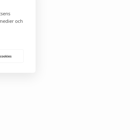
tsens
 medier och
 cookies