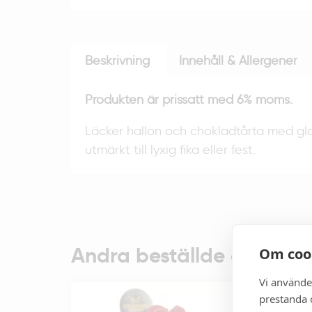
Beskrivning
Innehåll & Allergener
Produkten är prissatt med 6% moms.
Läcker hallon och chokladtårta med gl
utmärkt till lyxig fika eller fest.
Andra beställde även:
Om coo
Vi använde
prestanda o