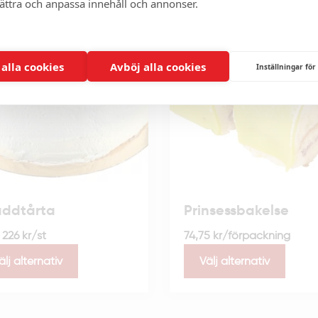
bättra och anpassa innehåll och annonser.
 alla cookies
Avböj alla cookies
Inställningar för
ddtårta
Prinsessbakelse
n
226
kr
/st
74,75
kr
/förpackning
älj alternativ
Välj alternativ