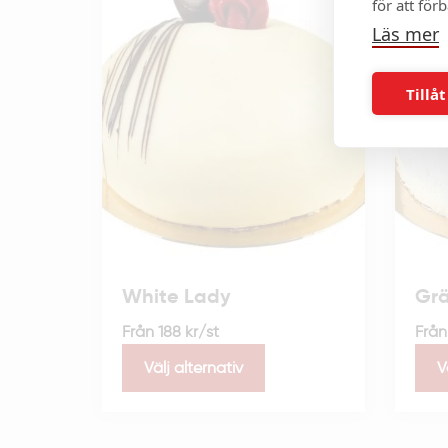
för att för
Läs mer
Tillåt
White Lady
Grä
Från
188
kr
/st
Frå
Välj alternativ
V