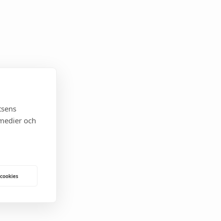
tsens
 medier och
 cookies