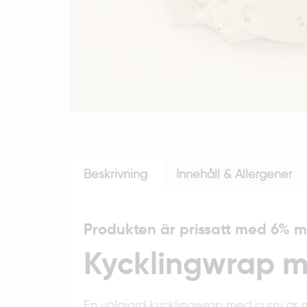
Beskrivning
Innehåll & Allergener
Produkten är prissatt med 6% 
Kycklingwrap m
En välgjord kycklingwrap med curry är