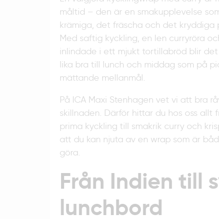
måltid – den är en smakupplevelse so
krämiga, det fräscha och det kryddiga p
Med saftig kyckling, en len curryröra oc
inlindade i ett mjukt tortillabröd blir d
lika bra till lunch och middag som på pi
mättande mellanmål.
På ICA Maxi Stenhagen vet vi att bra rå
skillnaden. Därför hittar du hos oss allt 
prima kyckling till smakrik curry och kr
att du kan njuta av en wrap som är båd
göra.
Från Indien till
lunchbord