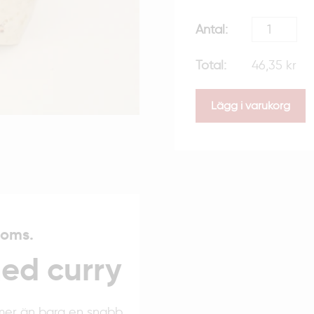
46,35 kr
Lägg i varukorg
moms.
ed curry
 mer än bara en snabb