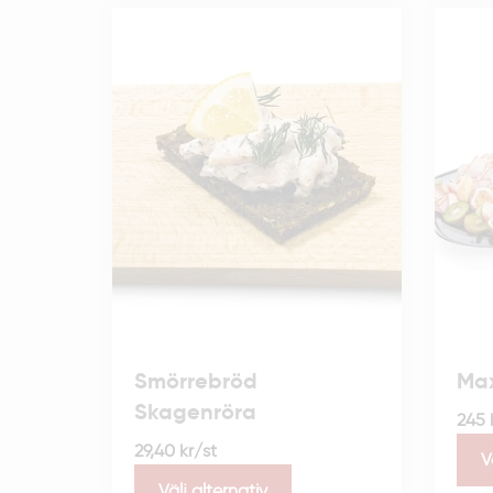
Smörrebröd
Max
Skagenröra
245
29,40
kr
/st
V
Välj alternativ