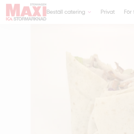
Hem
-
Företagscatering
-
Kycklingwraps med curry
Beställ catering
Privat
För 