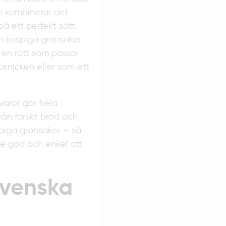
m kombinerar det
å ett perfekt sätt.
h krispiga grönsaker
et en rätt som passar
cknicken eller som ett
varor gör hela
från färskt bröd och
ispiga grönsaker – så
e god och enkel att
 svenska