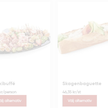
ibuffé
Skagenbaguette
kr
/person
46,35
kr
/st
älj alternativ
Välj alternativ