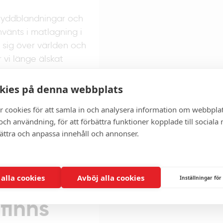
kryddblandningar och
nvänts i matlagning i
t sig över världen och
 vi länge älskat
ust i wraps har den
erfekta balansen
kies på denna webbplats
t.
r cookies för att samla in och analysera information om webbpla
-
ch användning, för att förbättra funktioner kopplade till sociala
bättra och anpassa innehåll och annonser.
ed curry
 alla cookies
Avböj alla cookies
Inställningar för
fekt.
finns