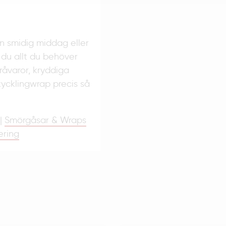
en smidig middag eller
 du allt du behöver
råvaror, kryddiga
kycklingwrap precis så
|
Smörgåsar & Wraps
ering