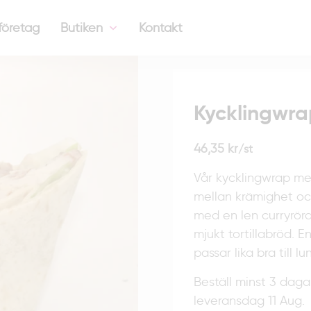
företag
Butiken
Kontakt
Kycklingwraps
med
Kycklingwra
curry
mängd
46,35
kr
/st
Vår kycklingwrap me
mellan krämighet och
med en len curryröra
mjukt tortillabröd.
passar lika bra till 
Beställ minst 3 daga
leveransdag 11 Aug.