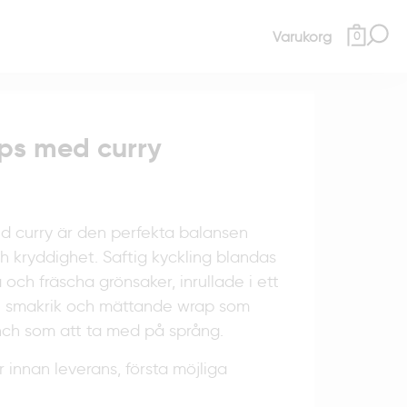
Varukorg
0
ps med curry
d curry är den perfekta balansen
 kryddighet. Saftig kyckling blandas
 och fräscha grönsaker, inrullade i ett
 En smakrik och mättande wrap som
lunch som att ta med på språng.
r innan leverans, första möjliga