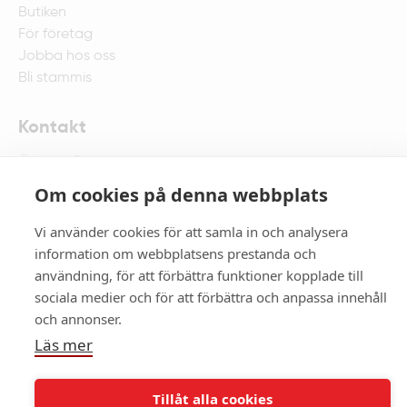
Butiken
För företag
Jobba hos oss
Bli stammis
Kontakt
Öppet alla dagar 8-22
Fyrisparksvägen 1 , 752 67 Uppsala
Om cookies på denna webbplats
018-67 75 00
Maila butiken
Vi använder cookies för att samla in och analysera
information om webbplatsens prestanda och
användning, för att förbättra funktioner kopplade till
sociala medier och för att förbättra och anpassa innehåll
och annonser.
Copyright © 2026. All rights reserved.
Läs mer
Facebook
Instagram
Köpvillkor
Integritets- och cookiepolicy
Tillåt alla cookies